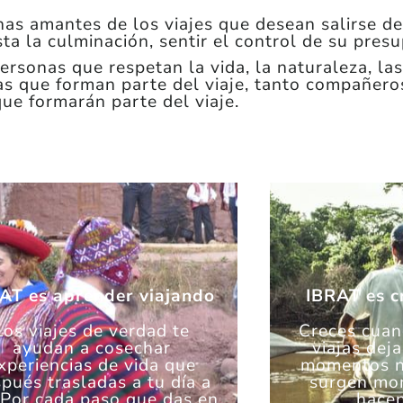
s amantes de los viajes que desean salirse de l
sta la culminación, sentir el control de su pre
rsonas que respetan la vida, la naturaleza, las
as que forman parte del viaje, tanto compañer
que formarán parte del viaje.
AT es aprender viajando
IBRAT es c
Los viajes de verdad te
Creces cuand
ayudan a cosechar
viajas dej
xperiencias de vida que
momentos n
pués trasladas a tu día a
surgen mo
 Por cada paso que das en
hacen