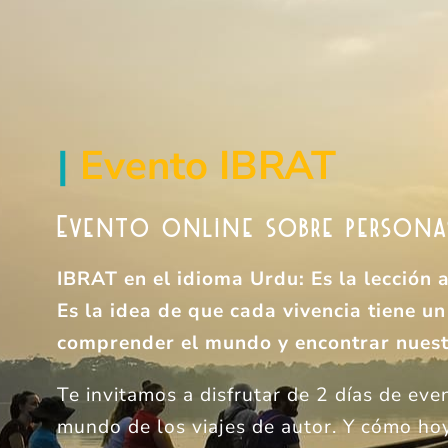
|
Evento IBRAT
Evento online sobre personas,
IBRAT en el idioma Urdu: Es la lección 
Es la idea de que cada vivencia tiene un
comprender el mundo y encontrar nuest
Te invitamos a disfrutar de 2 días de ev
mundo de los viajes de autor. Y cómo hoy 