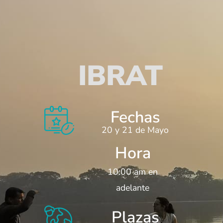
IBRAT
Fechas
20 y 21 de Mayo
Hora
10:00 am en
adelante
Plazas