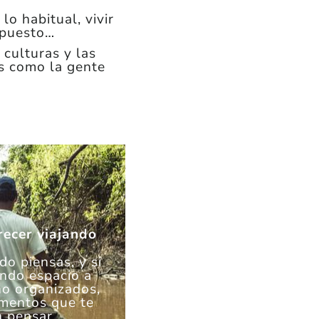
o habitual, vivir
supuesto…
 culturas y las
os como la gente
recer viajando
o piensas, y si
ando espacio a
o organizados,
mentos que te
 pensar.