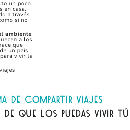
lto un poco
s en casa,
do a través
omo si no
el ambiente
quecen a los
 hace que
de un país
para vivir la
viajes
a de compartir viajes
d de que los puedas vivir tú