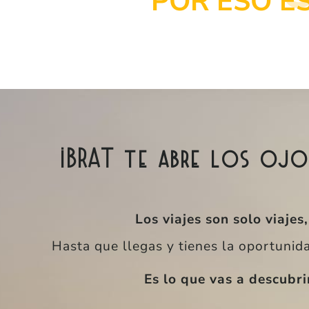
POR ESO ES
IBRAT te abre los oj
Los viajes son solo viajes
Hasta que llegas y tienes la oportunida
Es lo que vas a descubr