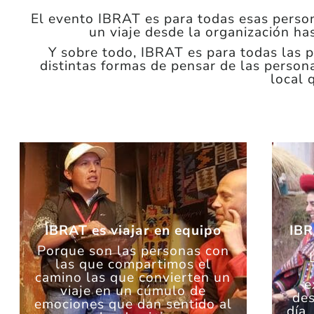
El evento IBRAT es para todas esas persona
un viaje desde la organización ha
Y sobre todo, IBRAT es para todas las pe
distintas formas de pensar de las person
local 
IBRAT es viajar en equipo
IBR
Porque son las personas con
las que compartimos el
camino las que convierten un
e
viaje en un cúmulo de
des
emociones que dan sentido al
día.