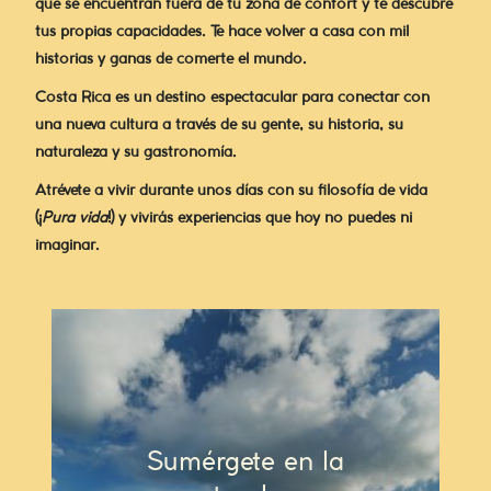
que se encuentran fuera de tu zona de confort y te descubre
tus propias capacidades. Te hace volver a casa con mil
historias y ganas de comerte el mundo.
Costa Rica es un destino espectacular para conectar con
una nueva cultura a través de su gente, su historia, su
naturaleza y su gastronomía.
Atrévete a vivir durante unos días con su filosofía de vida
(¡
Pura
vida
!) y vivirás experiencias que hoy no puedes ni
imaginar.
Atrévete a hacer ese viaje que llevas tiempo deseando.
Ese que te va a conectar conitgo mismo, te va a
Sumérgete en la
sumergir en la naturaleza de un país increíble y te va a