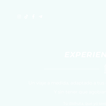
Ir
al
contenido
EXPERIE
Un viaje a medida, adaptado a tus
Y sin tener que agobiar
Tú disfruta, que yo ser