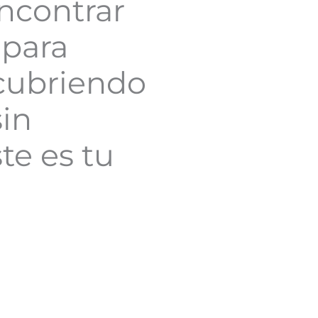
encontrar
 para
cubriendo
in
ste es tu