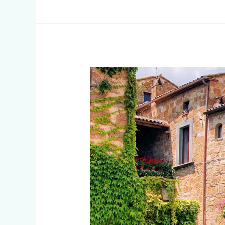
Toscana,
Lacio
y
Campania