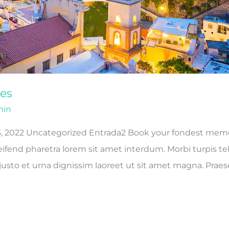
les
min
3, 2022 Uncategorized Entrada2 Book your fondest memor
ifend pharetra lorem sit amet interdum. Morbi turpis tellus
usto et urna dignissim laoreet ut sit amet magna. Praese